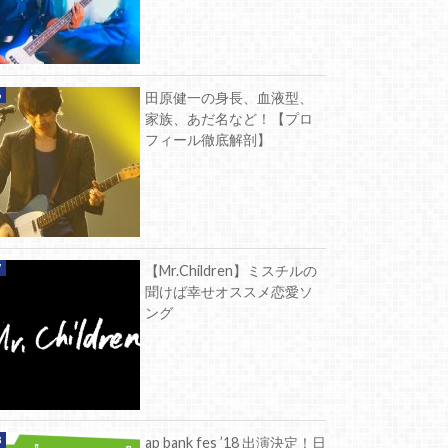
田原健一の身長、血液型、
家族、あだ名など！【プロ
フィール徹底解剖】
【Mr.Children】ミスチルの
聞けば幸せオススメ恋愛ソ
ング
ap bank fes ’18 出演決定！日