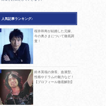
人気記事ランキング♪
桜井和寿が結婚した元嫁、
今の奥さまについて徹底調
査！
鈴木英哉の身長、血液型、
性格やドラムの魅力など！
【プロフィール徹底解剖】