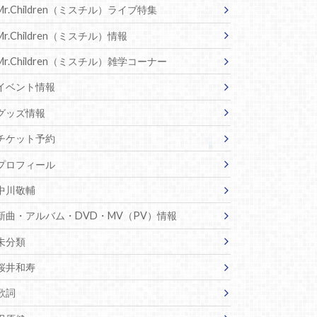
Mr.Children（ミスチル）ライブ特集
Mr.Children（ミスチル）情報
Mr.Children（ミスチル）雑学コーナー
イベント情報
グッズ情報
チケット予約
プロフィール
中川敬輔
新曲・アルバム・DVD・MV（PV）情報
未分類
桜井和寿
歌詞