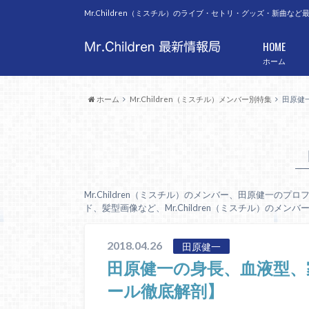
Mr.Children（ミスチル）のライブ・セトリ・グッズ・新曲
HOME
ホーム
ホーム
Mr.Children（ミスチル）メンバー別特集
田原健
Mr.Children（ミスチル）のメンバー、田原健一
ド、髪型画像など、Mr.Children（ミスチル）のメ
2018.04.26
田原健一
田原健一の身長、血液型、
ール徹底解剖】