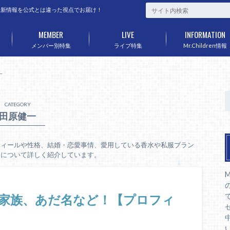
など最新情報を公式とは違った視点でお届け！
MEMBER
LIVE
INFORMATION
メンバー別特集
ライブ特集
Mr.Children情報
一
CATEGORY
田原健一
のプロフィールや性格、結婚・恋愛事情、愛用している香水や私服ブラン
ンバーについて詳しく紹介しています。
M
家族、あだ名など！【プロフィ