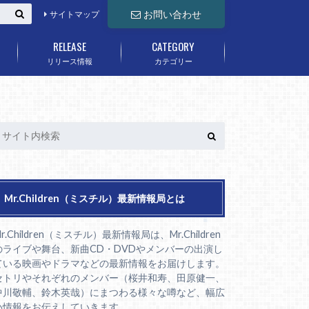
お問い合わせ
サイトマップ
RELEASE
CATEGORY
リリース情報
カテゴリー
Mr.Children（ミスチル）最新情報局とは
r.Children（ミスチル）最新情報局は、Mr.Children
のライブや舞台、新曲CD・DVDやメンバーの出演し
ている映画やドラマなどの最新情報をお届けします。
セトリやそれぞれのメンバー（桜井和寿、田原健一、
中川敬輔、鈴木英哉）にまつわる様々な噂など、幅広
い情報をお伝えしていきます。