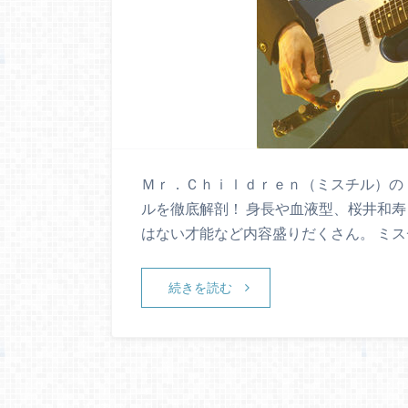
Ｍｒ．Ｃｈｉｌｄｒｅｎ（ミスチル）の
ルを徹底解剖！ 身長や血液型、桜井和
はない才能など内容盛りだくさん。 ミ
続きを読む